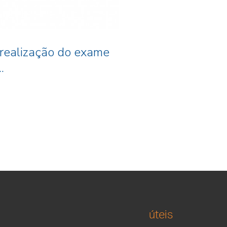
 realização do exame
.
úteis